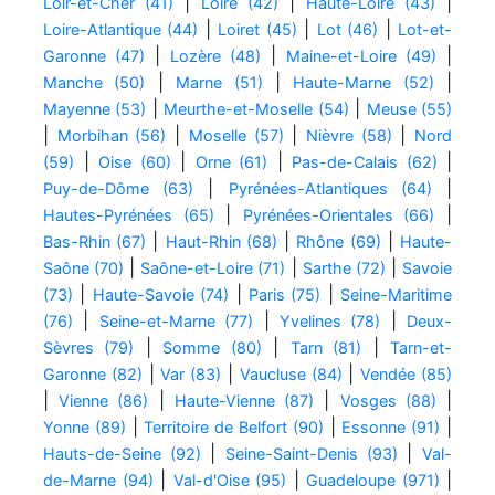
|
|
|
Loir-et-Cher (41)
Loire (42)
Haute-Loire (43)
|
|
|
Loire-Atlantique (44)
Loiret (45)
Lot (46)
Lot-et-
|
|
|
Garonne (47)
Lozère (48)
Maine-et-Loire (49)
|
|
|
Manche (50)
Marne (51)
Haute-Marne (52)
|
|
Mayenne (53)
Meurthe-et-Moselle (54)
Meuse (55)
|
|
|
|
Morbihan (56)
Moselle (57)
Nièvre (58)
Nord
|
|
|
|
(59)
Oise (60)
Orne (61)
Pas-de-Calais (62)
|
|
Puy-de-Dôme (63)
Pyrénées-Atlantiques (64)
|
|
Hautes-Pyrénées (65)
Pyrénées-Orientales (66)
|
|
|
Bas-Rhin (67)
Haut-Rhin (68)
Rhône (69)
Haute-
|
|
|
Saône (70)
Saône-et-Loire (71)
Sarthe (72)
Savoie
|
|
|
(73)
Haute-Savoie (74)
Paris (75)
Seine-Maritime
|
|
|
(76)
Seine-et-Marne (77)
Yvelines (78)
Deux-
|
|
|
Sèvres (79)
Somme (80)
Tarn (81)
Tarn-et-
|
|
|
Garonne (82)
Var (83)
Vaucluse (84)
Vendée (85)
|
|
|
|
Vienne (86)
Haute-Vienne (87)
Vosges (88)
|
|
|
Yonne (89)
Territoire de Belfort (90)
Essonne (91)
|
|
Hauts-de-Seine (92)
Seine-Saint-Denis (93)
Val-
|
|
|
de-Marne (94)
Val-d'Oise (95)
Guadeloupe (971)