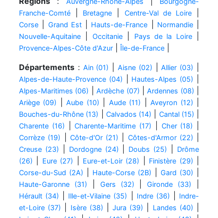
Régions
:
|
Auvergne-Rhône-Alpes
Bourgogne-
|
|
|
Franche-Comté
Bretagne
Centre-Val de Loire
|
|
|
|
Corse
Grand Est
Hauts-de-France
Normandie
|
|
|
Nouvelle-Aquitaine
Occitanie
Pays de la Loire
|
|
Provence-Alpes-Côte d'Azur
Île-de-France
Départements
:
|
|
|
Ain (01)
Aisne (02)
Allier (03)
|
|
Alpes-de-Haute-Provence (04)
Hautes-Alpes (05)
|
|
|
Alpes-Maritimes (06)
Ardèche (07)
Ardennes (08)
|
|
|
|
Ariège (09)
Aube (10)
Aude (11)
Aveyron (12)
|
|
|
Bouches-du-Rhône (13)
Calvados (14)
Cantal (15)
|
|
|
Charente (16)
Charente-Maritime (17)
Cher (18)
|
|
|
Corrèze (19)
Côte-d'Or (21)
Côtes-d'Armor (22)
|
|
|
Creuse (23)
Dordogne (24)
Doubs (25)
Drôme
|
|
|
|
(26)
Eure (27)
Eure-et-Loir (28)
Finistère (29)
|
|
|
Corse-du-Sud (2A)
Haute-Corse (2B)
Gard (30)
|
|
|
Haute-Garonne (31)
Gers (32)
Gironde (33)
|
|
|
Hérault (34)
Ille-et-Vilaine (35)
Indre (36)
Indre-
|
|
|
|
et-Loire (37)
Isère (38)
Jura (39)
Landes (40)