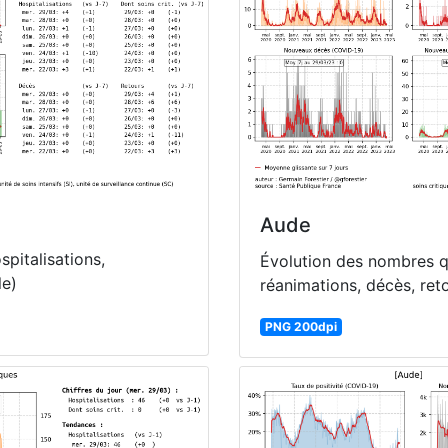
Aude
pitalisations,
Évolution des nombres qu
le)
réanimations, décès, ret
PNG 200dpi