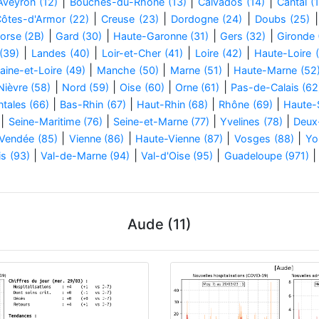
|
|
|
Aveyron (12)
Bouches-du-Rhône (13)
Calvados (14)
Cantal (
|
|
|
ôtes-d'Armor (22)
Creuse (23)
Dordogne (24)
Doubs (25)
|
|
|
|
orse (2B)
Gard (30)
Haute-Garonne (31)
Gers (32)
Gironde 
|
|
|
|
(39)
Landes (40)
Loir-et-Cher (41)
Loire (42)
Haute-Loire 
|
|
|
aine-et-Loire (49)
Manche (50)
Marne (51)
Haute-Marne (52
|
|
|
|
Nièvre (58)
Nord (59)
Oise (60)
Orne (61)
Pas-de-Calais (62
|
|
|
|
tales (66)
Bas-Rhin (67)
Haut-Rhin (68)
Rhône (69)
Haute-
|
|
|
|
Seine-Maritime (76)
Seine-et-Marne (77)
Yvelines (78)
Deux
|
|
|
|
Vendée (85)
Vienne (86)
Haute-Vienne (87)
Vosges (88)
Yo
|
|
|
s (93)
Val-de-Marne (94)
Val-d'Oise (95)
Guadeloupe (971)
Aude (11)