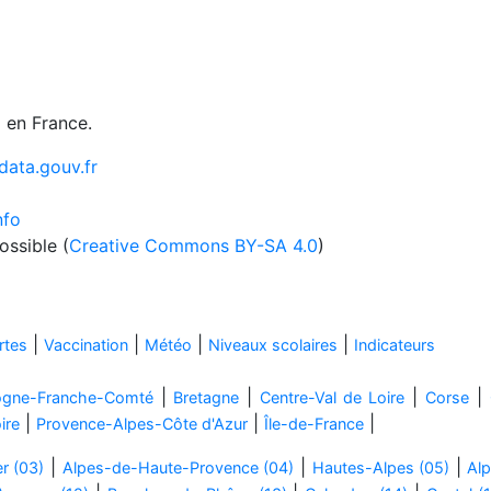
 en France.
data.gouv.fr
nfo
ossible (
Creative Commons BY-SA 4.0
)
|
|
|
|
rtes
Vaccination
Météo
Niveaux scolaires
Indicateurs
|
|
|
|
ogne-Franche-Comté
Bretagne
Centre-Val de Loire
Corse
|
|
|
ire
Provence-Alpes-Côte d'Azur
Île-de-France
|
|
|
er (03)
Alpes-de-Haute-Provence (04)
Hautes-Alpes (05)
Alp