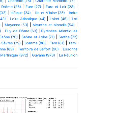
|
|
|
15)
Charente (16)
Charente-Maritime (17)
|
|
|
|
Drôme (26)
Eure (27)
Eure-et-Loir (28)
|
|
|
(33)
Hérault (34)
Ille-et-Vilaine (35)
Indre
|
|
|
(43)
Loire-Atlantique (44)
Loiret (45)
Lot
|
|
|
)
Mayenne (53)
Meurthe-et-Moselle (54)
|
|
)
Puy-de-Dôme (63)
Pyrénées-Atlantiques
|
|
Saône (70)
Saône-et-Loire (71)
Sarthe (72)
|
|
|
-Sèvres (79)
Somme (80)
Tarn (81)
Tarn-
|
|
nne (89)
Territoire de Belfort (90)
Essonne
|
|
|
Martinique (972)
Guyane (973)
La Réunion