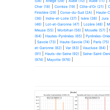
|
|
|
|
(08)
Ariège (09)
Aube (10)
Aude (11)
|
|
|
Cher (18)
Corrèze (19)
Côte-d'Or (21)
C
|
|
Finistère (29)
Corse-du-Sud (2A)
Haute-C
|
|
|
(36)
Indre-et-Loire (37)
Isère (38)
Jura 
|
|
|
(46)
Lot-et-Garonne (47)
Lozère (48)
M
|
|
|
Meuse (55)
Morbihan (56)
Moselle (57)
|
|
(64)
Hautes-Pyrénées (65)
Pyrénées-Orien
|
|
|
Savoie (73)
Haute-Savoie (74)
Paris (75)
|
|
|
et-Garonne (82)
Var (83)
Vaucluse (84)
|
|
(91)
Hauts-de-Seine (92)
Seine-Saint-Deni
|
|
(974)
Mayotte (976)