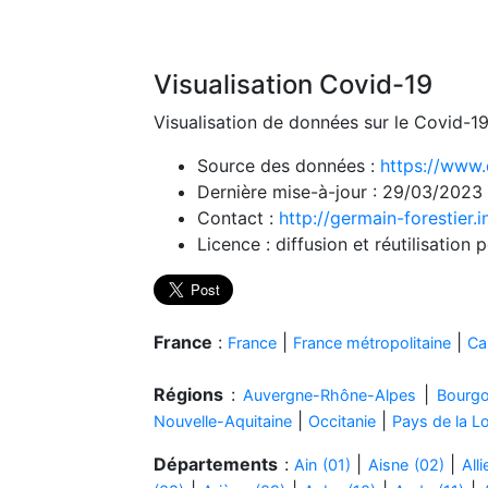
Visualisation Covid-19
Visualisation de données sur le Covid-19
Source des données :
https://www.
Dernière mise-à-jour : 29/03/2023
Contact :
http://germain-forestier.i
Licence : diffusion et réutilisation p
France
:
|
|
France
France métropolitaine
Ca
Régions
:
|
Auvergne-Rhône-Alpes
Bourg
|
|
Nouvelle-Aquitaine
Occitanie
Pays de la Lo
Départements
:
|
|
Ain (01)
Aisne (02)
Alli