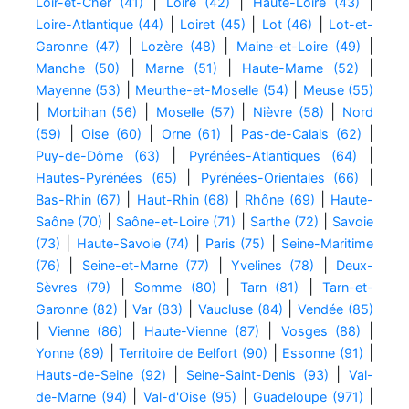
|
|
|
Loir-et-Cher (41)
Loire (42)
Haute-Loire (43)
|
|
|
Loire-Atlantique (44)
Loiret (45)
Lot (46)
Lot-et-
|
|
|
Garonne (47)
Lozère (48)
Maine-et-Loire (49)
|
|
|
Manche (50)
Marne (51)
Haute-Marne (52)
|
|
Mayenne (53)
Meurthe-et-Moselle (54)
Meuse (55)
|
|
|
|
Morbihan (56)
Moselle (57)
Nièvre (58)
Nord
|
|
|
|
(59)
Oise (60)
Orne (61)
Pas-de-Calais (62)
|
|
Puy-de-Dôme (63)
Pyrénées-Atlantiques (64)
|
|
Hautes-Pyrénées (65)
Pyrénées-Orientales (66)
|
|
|
Bas-Rhin (67)
Haut-Rhin (68)
Rhône (69)
Haute-
|
|
|
Saône (70)
Saône-et-Loire (71)
Sarthe (72)
Savoie
|
|
|
(73)
Haute-Savoie (74)
Paris (75)
Seine-Maritime
|
|
|
(76)
Seine-et-Marne (77)
Yvelines (78)
Deux-
|
|
|
Sèvres (79)
Somme (80)
Tarn (81)
Tarn-et-
|
|
|
Garonne (82)
Var (83)
Vaucluse (84)
Vendée (85)
|
|
|
|
Vienne (86)
Haute-Vienne (87)
Vosges (88)
|
|
|
Yonne (89)
Territoire de Belfort (90)
Essonne (91)
|
|
Hauts-de-Seine (92)
Seine-Saint-Denis (93)
Val-
|
|
|
de-Marne (94)
Val-d'Oise (95)
Guadeloupe (971)