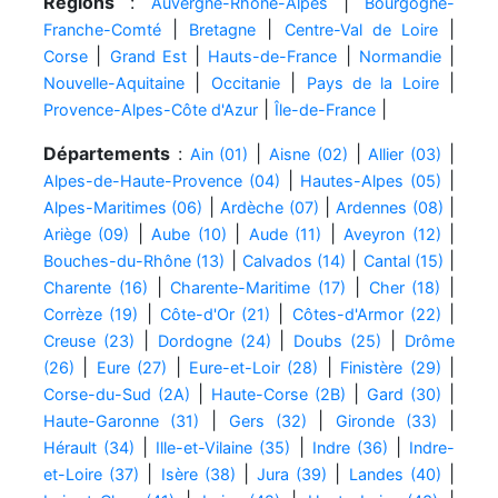
Régions
:
|
Auvergne-Rhône-Alpes
Bourgogne-
|
|
|
Franche-Comté
Bretagne
Centre-Val de Loire
|
|
|
|
Corse
Grand Est
Hauts-de-France
Normandie
|
|
|
Nouvelle-Aquitaine
Occitanie
Pays de la Loire
|
|
Provence-Alpes-Côte d'Azur
Île-de-France
Départements
:
|
|
|
Ain (01)
Aisne (02)
Allier (03)
|
|
Alpes-de-Haute-Provence (04)
Hautes-Alpes (05)
|
|
|
Alpes-Maritimes (06)
Ardèche (07)
Ardennes (08)
|
|
|
|
Ariège (09)
Aube (10)
Aude (11)
Aveyron (12)
|
|
|
Bouches-du-Rhône (13)
Calvados (14)
Cantal (15)
|
|
|
Charente (16)
Charente-Maritime (17)
Cher (18)
|
|
|
Corrèze (19)
Côte-d'Or (21)
Côtes-d'Armor (22)
|
|
|
Creuse (23)
Dordogne (24)
Doubs (25)
Drôme
|
|
|
|
(26)
Eure (27)
Eure-et-Loir (28)
Finistère (29)
|
|
|
Corse-du-Sud (2A)
Haute-Corse (2B)
Gard (30)
|
|
|
Haute-Garonne (31)
Gers (32)
Gironde (33)
|
|
|
Hérault (34)
Ille-et-Vilaine (35)
Indre (36)
Indre-
|
|
|
|
et-Loire (37)
Isère (38)
Jura (39)
Landes (40)