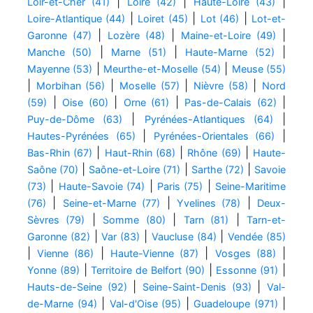
|
|
|
Loir-et-Cher (41)
Loire (42)
Haute-Loire (43)
|
|
|
Loire-Atlantique (44)
Loiret (45)
Lot (46)
Lot-et-
|
|
|
Garonne (47)
Lozère (48)
Maine-et-Loire (49)
|
|
|
Manche (50)
Marne (51)
Haute-Marne (52)
|
|
Mayenne (53)
Meurthe-et-Moselle (54)
Meuse (55)
|
|
|
|
Morbihan (56)
Moselle (57)
Nièvre (58)
Nord
|
|
|
|
(59)
Oise (60)
Orne (61)
Pas-de-Calais (62)
|
|
Puy-de-Dôme (63)
Pyrénées-Atlantiques (64)
|
|
Hautes-Pyrénées (65)
Pyrénées-Orientales (66)
|
|
|
Bas-Rhin (67)
Haut-Rhin (68)
Rhône (69)
Haute-
|
|
|
Saône (70)
Saône-et-Loire (71)
Sarthe (72)
Savoie
|
|
|
(73)
Haute-Savoie (74)
Paris (75)
Seine-Maritime
|
|
|
(76)
Seine-et-Marne (77)
Yvelines (78)
Deux-
|
|
|
Sèvres (79)
Somme (80)
Tarn (81)
Tarn-et-
|
|
|
Garonne (82)
Var (83)
Vaucluse (84)
Vendée (85)
|
|
|
|
Vienne (86)
Haute-Vienne (87)
Vosges (88)
|
|
|
Yonne (89)
Territoire de Belfort (90)
Essonne (91)
|
|
Hauts-de-Seine (92)
Seine-Saint-Denis (93)
Val-
|
|
|
de-Marne (94)
Val-d'Oise (95)
Guadeloupe (971)