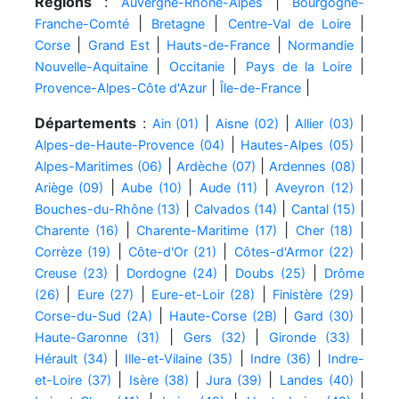
Régions
:
|
Auvergne-Rhône-Alpes
Bourgogne-
|
|
|
Franche-Comté
Bretagne
Centre-Val de Loire
|
|
|
|
Corse
Grand Est
Hauts-de-France
Normandie
|
|
|
Nouvelle-Aquitaine
Occitanie
Pays de la Loire
|
|
Provence-Alpes-Côte d'Azur
Île-de-France
Départements
:
|
|
|
Ain (01)
Aisne (02)
Allier (03)
|
|
Alpes-de-Haute-Provence (04)
Hautes-Alpes (05)
|
|
|
Alpes-Maritimes (06)
Ardèche (07)
Ardennes (08)
|
|
|
|
Ariège (09)
Aube (10)
Aude (11)
Aveyron (12)
|
|
|
Bouches-du-Rhône (13)
Calvados (14)
Cantal (15)
|
|
|
Charente (16)
Charente-Maritime (17)
Cher (18)
|
|
|
Corrèze (19)
Côte-d'Or (21)
Côtes-d'Armor (22)
|
|
|
Creuse (23)
Dordogne (24)
Doubs (25)
Drôme
|
|
|
|
(26)
Eure (27)
Eure-et-Loir (28)
Finistère (29)
|
|
|
Corse-du-Sud (2A)
Haute-Corse (2B)
Gard (30)
|
|
|
Haute-Garonne (31)
Gers (32)
Gironde (33)
|
|
|
Hérault (34)
Ille-et-Vilaine (35)
Indre (36)
Indre-
|
|
|
|
et-Loire (37)
Isère (38)
Jura (39)
Landes (40)