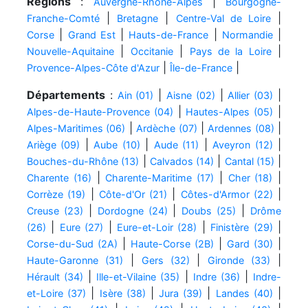
Régions
:
|
Auvergne-Rhône-Alpes
Bourgogne-
|
|
|
Franche-Comté
Bretagne
Centre-Val de Loire
|
|
|
|
Corse
Grand Est
Hauts-de-France
Normandie
|
|
|
Nouvelle-Aquitaine
Occitanie
Pays de la Loire
|
|
Provence-Alpes-Côte d'Azur
Île-de-France
Départements
:
|
|
|
Ain (01)
Aisne (02)
Allier (03)
|
|
Alpes-de-Haute-Provence (04)
Hautes-Alpes (05)
|
|
|
Alpes-Maritimes (06)
Ardèche (07)
Ardennes (08)
|
|
|
|
Ariège (09)
Aube (10)
Aude (11)
Aveyron (12)
|
|
|
Bouches-du-Rhône (13)
Calvados (14)
Cantal (15)
|
|
|
Charente (16)
Charente-Maritime (17)
Cher (18)
|
|
|
Corrèze (19)
Côte-d'Or (21)
Côtes-d'Armor (22)
|
|
|
Creuse (23)
Dordogne (24)
Doubs (25)
Drôme
|
|
|
|
(26)
Eure (27)
Eure-et-Loir (28)
Finistère (29)
|
|
|
Corse-du-Sud (2A)
Haute-Corse (2B)
Gard (30)
|
|
|
Haute-Garonne (31)
Gers (32)
Gironde (33)
|
|
|
Hérault (34)
Ille-et-Vilaine (35)
Indre (36)
Indre-
|
|
|
|
et-Loire (37)
Isère (38)
Jura (39)
Landes (40)