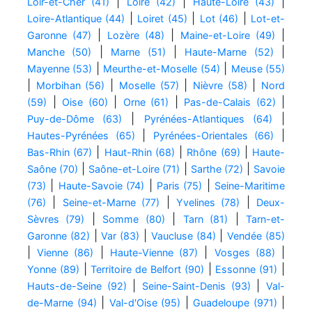
|
|
|
Loir-et-Cher (41)
Loire (42)
Haute-Loire (43)
|
|
|
Loire-Atlantique (44)
Loiret (45)
Lot (46)
Lot-et-
|
|
|
Garonne (47)
Lozère (48)
Maine-et-Loire (49)
|
|
|
Manche (50)
Marne (51)
Haute-Marne (52)
|
|
Mayenne (53)
Meurthe-et-Moselle (54)
Meuse (55)
|
|
|
|
Morbihan (56)
Moselle (57)
Nièvre (58)
Nord
|
|
|
|
(59)
Oise (60)
Orne (61)
Pas-de-Calais (62)
|
|
Puy-de-Dôme (63)
Pyrénées-Atlantiques (64)
|
|
Hautes-Pyrénées (65)
Pyrénées-Orientales (66)
|
|
|
Bas-Rhin (67)
Haut-Rhin (68)
Rhône (69)
Haute-
|
|
|
Saône (70)
Saône-et-Loire (71)
Sarthe (72)
Savoie
|
|
|
(73)
Haute-Savoie (74)
Paris (75)
Seine-Maritime
|
|
|
(76)
Seine-et-Marne (77)
Yvelines (78)
Deux-
|
|
|
Sèvres (79)
Somme (80)
Tarn (81)
Tarn-et-
|
|
|
Garonne (82)
Var (83)
Vaucluse (84)
Vendée (85)
|
|
|
|
Vienne (86)
Haute-Vienne (87)
Vosges (88)
|
|
|
Yonne (89)
Territoire de Belfort (90)
Essonne (91)
|
|
Hauts-de-Seine (92)
Seine-Saint-Denis (93)
Val-
|
|
|
de-Marne (94)
Val-d'Oise (95)
Guadeloupe (971)