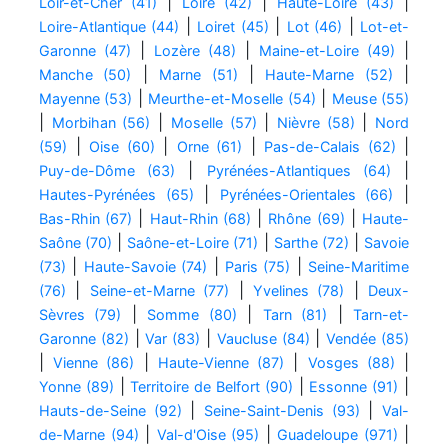
|
|
|
Loir-et-Cher (41)
Loire (42)
Haute-Loire (43)
|
|
|
Loire-Atlantique (44)
Loiret (45)
Lot (46)
Lot-et-
|
|
|
Garonne (47)
Lozère (48)
Maine-et-Loire (49)
|
|
|
Manche (50)
Marne (51)
Haute-Marne (52)
|
|
Mayenne (53)
Meurthe-et-Moselle (54)
Meuse (55)
|
|
|
|
Morbihan (56)
Moselle (57)
Nièvre (58)
Nord
|
|
|
|
(59)
Oise (60)
Orne (61)
Pas-de-Calais (62)
|
|
Puy-de-Dôme (63)
Pyrénées-Atlantiques (64)
|
|
Hautes-Pyrénées (65)
Pyrénées-Orientales (66)
|
|
|
Bas-Rhin (67)
Haut-Rhin (68)
Rhône (69)
Haute-
|
|
|
Saône (70)
Saône-et-Loire (71)
Sarthe (72)
Savoie
|
|
|
(73)
Haute-Savoie (74)
Paris (75)
Seine-Maritime
|
|
|
(76)
Seine-et-Marne (77)
Yvelines (78)
Deux-
|
|
|
Sèvres (79)
Somme (80)
Tarn (81)
Tarn-et-
|
|
|
Garonne (82)
Var (83)
Vaucluse (84)
Vendée (85)
|
|
|
|
Vienne (86)
Haute-Vienne (87)
Vosges (88)
|
|
|
Yonne (89)
Territoire de Belfort (90)
Essonne (91)
|
|
Hauts-de-Seine (92)
Seine-Saint-Denis (93)
Val-
|
|
|
de-Marne (94)
Val-d'Oise (95)
Guadeloupe (971)