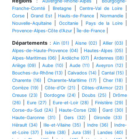
Régions
:
|
Auvergne-Rhône-Alpes
Bourgogne-
|
|
|
Franche-Comté
Bretagne
Centre-Val de Loire
|
|
|
|
Corse
Grand Est
Hauts-de-France
Normandie
|
|
|
Nouvelle-Aquitaine
Occitanie
Pays de la Loire
|
|
Provence-Alpes-Côte d'Azur
Île-de-France
Départements
:
|
|
|
Ain (01)
Aisne (02)
Allier (03)
|
|
Alpes-de-Haute-Provence (04)
Hautes-Alpes (05)
|
|
|
Alpes-Maritimes (06)
Ardèche (07)
Ardennes (08)
|
|
|
|
Ariège (09)
Aube (10)
Aude (11)
Aveyron (12)
|
|
|
Bouches-du-Rhône (13)
Calvados (14)
Cantal (15)
|
|
|
Charente (16)
Charente-Maritime (17)
Cher (18)
|
|
|
Corrèze (19)
Côte-d'Or (21)
Côtes-d'Armor (22)
|
|
|
Creuse (23)
Dordogne (24)
Doubs (25)
Drôme
|
|
|
|
(26)
Eure (27)
Eure-et-Loir (28)
Finistère (29)
|
|
|
Corse-du-Sud (2A)
Haute-Corse (2B)
Gard (30)
|
|
|
Haute-Garonne (31)
Gers (32)
Gironde (33)
|
|
|
Hérault (34)
Ille-et-Vilaine (35)
Indre (36)
Indre-
|
|
|
|
et-Loire (37)
Isère (38)
Jura (39)
Landes (40)