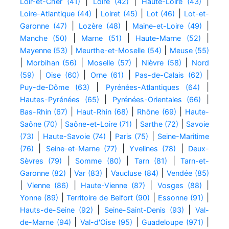
|
|
|
Loir-et-Cher (41)
Loire (42)
Haute-Loire (43)
|
|
|
Loire-Atlantique (44)
Loiret (45)
Lot (46)
Lot-et-
|
|
|
Garonne (47)
Lozère (48)
Maine-et-Loire (49)
|
|
|
Manche (50)
Marne (51)
Haute-Marne (52)
|
|
Mayenne (53)
Meurthe-et-Moselle (54)
Meuse (55)
|
|
|
|
Morbihan (56)
Moselle (57)
Nièvre (58)
Nord
|
|
|
|
(59)
Oise (60)
Orne (61)
Pas-de-Calais (62)
|
|
Puy-de-Dôme (63)
Pyrénées-Atlantiques (64)
|
|
Hautes-Pyrénées (65)
Pyrénées-Orientales (66)
|
|
|
Bas-Rhin (67)
Haut-Rhin (68)
Rhône (69)
Haute-
|
|
|
Saône (70)
Saône-et-Loire (71)
Sarthe (72)
Savoie
|
|
|
(73)
Haute-Savoie (74)
Paris (75)
Seine-Maritime
|
|
|
(76)
Seine-et-Marne (77)
Yvelines (78)
Deux-
|
|
|
Sèvres (79)
Somme (80)
Tarn (81)
Tarn-et-
|
|
|
Garonne (82)
Var (83)
Vaucluse (84)
Vendée (85)
|
|
|
|
Vienne (86)
Haute-Vienne (87)
Vosges (88)
|
|
|
Yonne (89)
Territoire de Belfort (90)
Essonne (91)
|
|
Hauts-de-Seine (92)
Seine-Saint-Denis (93)
Val-
|
|
|
de-Marne (94)
Val-d'Oise (95)
Guadeloupe (971)