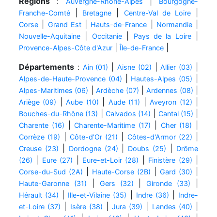
Régions
:
|
Auvergne-Rhône-Alpes
Bourgogne-
|
|
|
Franche-Comté
Bretagne
Centre-Val de Loire
|
|
|
|
Corse
Grand Est
Hauts-de-France
Normandie
|
|
|
Nouvelle-Aquitaine
Occitanie
Pays de la Loire
|
|
Provence-Alpes-Côte d'Azur
Île-de-France
Départements
:
|
|
|
Ain (01)
Aisne (02)
Allier (03)
|
|
Alpes-de-Haute-Provence (04)
Hautes-Alpes (05)
|
|
|
Alpes-Maritimes (06)
Ardèche (07)
Ardennes (08)
|
|
|
|
Ariège (09)
Aube (10)
Aude (11)
Aveyron (12)
|
|
|
Bouches-du-Rhône (13)
Calvados (14)
Cantal (15)
|
|
|
Charente (16)
Charente-Maritime (17)
Cher (18)
|
|
|
Corrèze (19)
Côte-d'Or (21)
Côtes-d'Armor (22)
|
|
|
Creuse (23)
Dordogne (24)
Doubs (25)
Drôme
|
|
|
|
(26)
Eure (27)
Eure-et-Loir (28)
Finistère (29)
|
|
|
Corse-du-Sud (2A)
Haute-Corse (2B)
Gard (30)
|
|
|
Haute-Garonne (31)
Gers (32)
Gironde (33)
|
|
|
Hérault (34)
Ille-et-Vilaine (35)
Indre (36)
Indre-
|
|
|
|
et-Loire (37)
Isère (38)
Jura (39)
Landes (40)