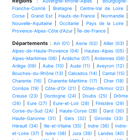
Régions
:
|
Auvergne-Rhône-Alpes
Bourgogne-
|
|
|
Franche-Comté
Bretagne
Centre-Val de Loire
|
|
|
|
Corse
Grand Est
Hauts-de-France
Normandie
|
|
|
Nouvelle-Aquitaine
Occitanie
Pays de la Loire
|
|
Provence-Alpes-Côte d'Azur
Île-de-France
Départements
:
|
|
|
Ain (01)
Aisne (02)
Allier (03)
|
|
Alpes-de-Haute-Provence (04)
Hautes-Alpes (05)
|
|
|
Alpes-Maritimes (06)
Ardèche (07)
Ardennes (08)
|
|
|
|
Ariège (09)
Aube (10)
Aude (11)
Aveyron (12)
|
|
|
Bouches-du-Rhône (13)
Calvados (14)
Cantal (15)
|
|
|
Charente (16)
Charente-Maritime (17)
Cher (18)
|
|
|
Corrèze (19)
Côte-d'Or (21)
Côtes-d'Armor (22)
|
|
|
Creuse (23)
Dordogne (24)
Doubs (25)
Drôme
|
|
|
|
(26)
Eure (27)
Eure-et-Loir (28)
Finistère (29)
|
|
|
Corse-du-Sud (2A)
Haute-Corse (2B)
Gard (30)
|
|
|
Haute-Garonne (31)
Gers (32)
Gironde (33)
|
|
|
Hérault (34)
Ille-et-Vilaine (35)
Indre (36)
Indre-
|
|
|
|
et-Loire (37)
Isère (38)
Jura (39)
Landes (40)