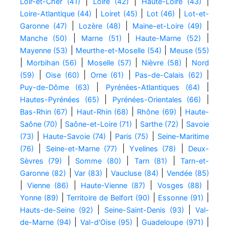
|
|
|
Loir-et-Cher (41)
Loire (42)
Haute-Loire (43)
|
|
|
Loire-Atlantique (44)
Loiret (45)
Lot (46)
Lot-et-
|
|
|
Garonne (47)
Lozère (48)
Maine-et-Loire (49)
|
|
|
Manche (50)
Marne (51)
Haute-Marne (52)
|
|
Mayenne (53)
Meurthe-et-Moselle (54)
Meuse (55)
|
|
|
|
Morbihan (56)
Moselle (57)
Nièvre (58)
Nord
|
|
|
|
(59)
Oise (60)
Orne (61)
Pas-de-Calais (62)
|
|
Puy-de-Dôme (63)
Pyrénées-Atlantiques (64)
|
|
Hautes-Pyrénées (65)
Pyrénées-Orientales (66)
|
|
|
Bas-Rhin (67)
Haut-Rhin (68)
Rhône (69)
Haute-
|
|
|
Saône (70)
Saône-et-Loire (71)
Sarthe (72)
Savoie
|
|
|
(73)
Haute-Savoie (74)
Paris (75)
Seine-Maritime
|
|
|
(76)
Seine-et-Marne (77)
Yvelines (78)
Deux-
|
|
|
Sèvres (79)
Somme (80)
Tarn (81)
Tarn-et-
|
|
|
Garonne (82)
Var (83)
Vaucluse (84)
Vendée (85)
|
|
|
|
Vienne (86)
Haute-Vienne (87)
Vosges (88)
|
|
|
Yonne (89)
Territoire de Belfort (90)
Essonne (91)
|
|
Hauts-de-Seine (92)
Seine-Saint-Denis (93)
Val-
|
|
|
de-Marne (94)
Val-d'Oise (95)
Guadeloupe (971)