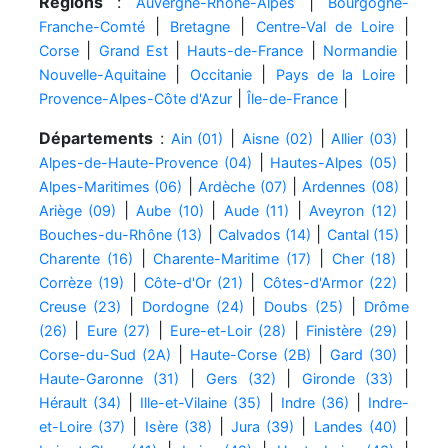
Régions
:
|
Auvergne-Rhône-Alpes
Bourgogne-
|
|
|
Franche-Comté
Bretagne
Centre-Val de Loire
|
|
|
|
Corse
Grand Est
Hauts-de-France
Normandie
|
|
|
Nouvelle-Aquitaine
Occitanie
Pays de la Loire
|
|
Provence-Alpes-Côte d'Azur
Île-de-France
Départements
:
|
|
|
Ain (01)
Aisne (02)
Allier (03)
|
|
Alpes-de-Haute-Provence (04)
Hautes-Alpes (05)
|
|
|
Alpes-Maritimes (06)
Ardèche (07)
Ardennes (08)
|
|
|
|
Ariège (09)
Aube (10)
Aude (11)
Aveyron (12)
|
|
|
Bouches-du-Rhône (13)
Calvados (14)
Cantal (15)
|
|
|
Charente (16)
Charente-Maritime (17)
Cher (18)
|
|
|
Corrèze (19)
Côte-d'Or (21)
Côtes-d'Armor (22)
|
|
|
Creuse (23)
Dordogne (24)
Doubs (25)
Drôme
|
|
|
|
(26)
Eure (27)
Eure-et-Loir (28)
Finistère (29)
|
|
|
Corse-du-Sud (2A)
Haute-Corse (2B)
Gard (30)
|
|
|
Haute-Garonne (31)
Gers (32)
Gironde (33)
|
|
|
Hérault (34)
Ille-et-Vilaine (35)
Indre (36)
Indre-
|
|
|
|
et-Loire (37)
Isère (38)
Jura (39)
Landes (40)