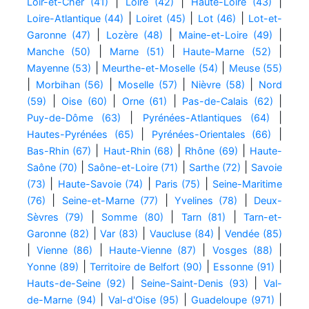
|
|
|
Loir-et-Cher (41)
Loire (42)
Haute-Loire (43)
|
|
|
Loire-Atlantique (44)
Loiret (45)
Lot (46)
Lot-et-
|
|
|
Garonne (47)
Lozère (48)
Maine-et-Loire (49)
|
|
|
Manche (50)
Marne (51)
Haute-Marne (52)
|
|
Mayenne (53)
Meurthe-et-Moselle (54)
Meuse (55)
|
|
|
|
Morbihan (56)
Moselle (57)
Nièvre (58)
Nord
|
|
|
|
(59)
Oise (60)
Orne (61)
Pas-de-Calais (62)
|
|
Puy-de-Dôme (63)
Pyrénées-Atlantiques (64)
|
|
Hautes-Pyrénées (65)
Pyrénées-Orientales (66)
|
|
|
Bas-Rhin (67)
Haut-Rhin (68)
Rhône (69)
Haute-
|
|
|
Saône (70)
Saône-et-Loire (71)
Sarthe (72)
Savoie
|
|
|
(73)
Haute-Savoie (74)
Paris (75)
Seine-Maritime
|
|
|
(76)
Seine-et-Marne (77)
Yvelines (78)
Deux-
|
|
|
Sèvres (79)
Somme (80)
Tarn (81)
Tarn-et-
|
|
|
Garonne (82)
Var (83)
Vaucluse (84)
Vendée (85)
|
|
|
|
Vienne (86)
Haute-Vienne (87)
Vosges (88)
|
|
|
Yonne (89)
Territoire de Belfort (90)
Essonne (91)
|
|
Hauts-de-Seine (92)
Seine-Saint-Denis (93)
Val-
|
|
|
de-Marne (94)
Val-d'Oise (95)
Guadeloupe (971)