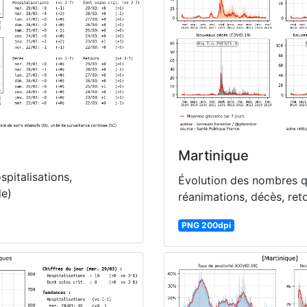
Martinique
pitalisations,
Évolution des nombres qu
le)
réanimations, décès, ret
PNG 200dpi