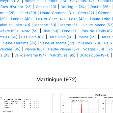
|
|
|
Aveyron (12)
Bouches-du-Rhône (13)
Calvados (14)
Cantal (
|
|
|
ôtes-d'Armor (22)
Creuse (23)
Dordogne (24)
Doubs (25)
|
|
|
|
orse (2B)
Gard (30)
Haute-Garonne (31)
Gers (32)
Gironde 
|
|
|
|
(39)
Landes (40)
Loir-et-Cher (41)
Loire (42)
Haute-Loire 
|
|
|
aine-et-Loire (49)
Manche (50)
Marne (51)
Haute-Marne (52
|
|
|
|
Nièvre (58)
Nord (59)
Oise (60)
Orne (61)
Pas-de-Calais (62
|
|
|
|
tales (66)
Bas-Rhin (67)
Haut-Rhin (68)
Rhône (69)
Haute-
|
|
|
|
Seine-Maritime (76)
Seine-et-Marne (77)
Yvelines (78)
Deux
|
|
|
|
Vendée (85)
Vienne (86)
Haute-Vienne (87)
Vosges (88)
Yo
|
|
|
s (93)
Val-de-Marne (94)
Val-d'Oise (95)
Guadeloupe (971)
Martinique (972)