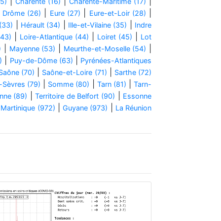
|
|
|
15)
Charente (16)
Charente-Maritime (17)
|
|
|
|
Drôme (26)
Eure (27)
Eure-et-Loir (28)
|
|
|
(33)
Hérault (34)
Ille-et-Vilaine (35)
Indre
|
|
|
(43)
Loire-Atlantique (44)
Loiret (45)
Lot
|
|
|
)
Mayenne (53)
Meurthe-et-Moselle (54)
|
|
)
Puy-de-Dôme (63)
Pyrénées-Atlantiques
|
|
Saône (70)
Saône-et-Loire (71)
Sarthe (72)
|
|
|
-Sèvres (79)
Somme (80)
Tarn (81)
Tarn-
|
|
nne (89)
Territoire de Belfort (90)
Essonne
|
|
|
Martinique (972)
Guyane (973)
La Réunion