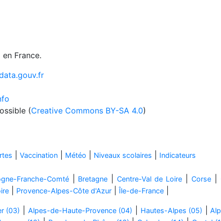
 en France.
data.gouv.fr
nfo
ossible (
Creative Commons BY-SA 4.0
)
|
|
|
|
rtes
Vaccination
Météo
Niveaux scolaires
Indicateurs
|
|
|
|
ogne-Franche-Comté
Bretagne
Centre-Val de Loire
Corse
|
|
|
ire
Provence-Alpes-Côte d'Azur
Île-de-France
|
|
|
er (03)
Alpes-de-Haute-Provence (04)
Hautes-Alpes (05)
Alp