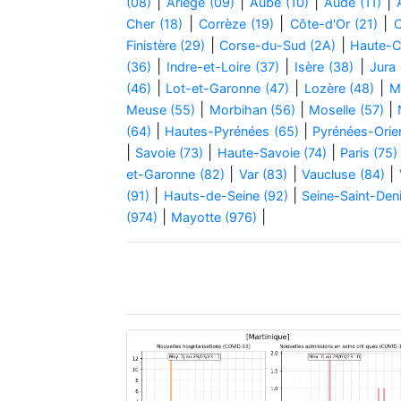
|
|
|
|
(08)
Ariège (09)
Aube (10)
Aude (11)
|
|
|
Cher (18)
Corrèze (19)
Côte-d'Or (21)
C
|
|
Finistère (29)
Corse-du-Sud (2A)
Haute-C
|
|
|
(36)
Indre-et-Loire (37)
Isère (38)
Jura 
|
|
|
(46)
Lot-et-Garonne (47)
Lozère (48)
M
|
|
|
Meuse (55)
Morbihan (56)
Moselle (57)
|
|
(64)
Hautes-Pyrénées (65)
Pyrénées-Orien
|
|
|
Savoie (73)
Haute-Savoie (74)
Paris (75)
|
|
|
et-Garonne (82)
Var (83)
Vaucluse (84)
|
|
(91)
Hauts-de-Seine (92)
Seine-Saint-Deni
|
|
(974)
Mayotte (976)