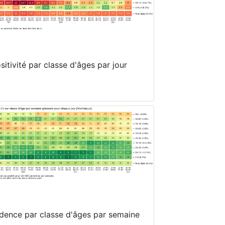
itivité par classe d'âges par jour
idence par classe d'âges par semaine