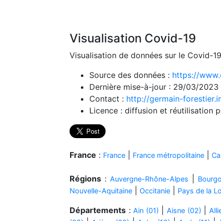
Visualisation Covid-19
Visualisation de données sur le Covid-19
Source des données :
https://www.
Dernière mise-à-jour : 29/03/2023
Contact :
http://germain-forestier.i
Licence : diffusion et réutilisation p
France
:
|
|
France
France métropolitaine
Ca
Régions
:
|
Auvergne-Rhône-Alpes
Bourg
|
|
Nouvelle-Aquitaine
Occitanie
Pays de la Lo
Départements
:
|
|
Ain (01)
Aisne (02)
Alli